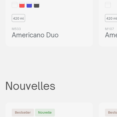
420 ml
420 ml
M533
M107
Americano Duo
Ame
Nouvelles
Bestseller
Nouvelle
Bests