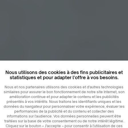
Nous utilisons des cookies à des fins publicitaires et
statistiques et pour adapter l'offre à vos besoins.
Nous et nos partenaires utilisons des cookies et d'autres technologies
similaires pour assurer le bon fonctionnement de notre site Internet, son
amélioration continue et pour adapter le contenu et les publicités
présentés à vos intérêts. Nous traitons les identifiants uniques et les
données du navigateur pour personnaliser votre expérience, évaluer les
performances de la publicité et du contenu et collecter des
informations sur l'audience. Vos données personnelles peuvent être
traitées sur la base de votre consentement ou de notre intérêt légitime.
Cliquez sur le bouton « J'accepte » pour consentir à l'utilisation de ces