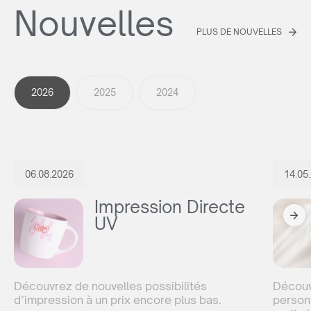
Nouvelles
PLUS DE NOUVELLES
2026
2025
2024
06.08.2026
14.05
Impression Directe
UV
Découvrez de nouvelles possibilités
Découvr
d’impression à un prix encore plus bas.
personn