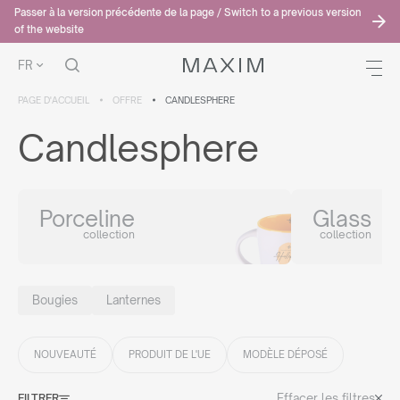
Passer à la version précédente de la page / Switch to a previous version
of the website
FR
PAGE D'ACCUEIL
OFFRE
CANDLESPHERE
Candlesphere
Porceline
Glass
collection
collection
Bougies
Lanternes
NOUVEAUTÉ
PRODUIT DE L'UE
MODÈLE DÉPOSÉ
Effacer les filtres
FILTRER