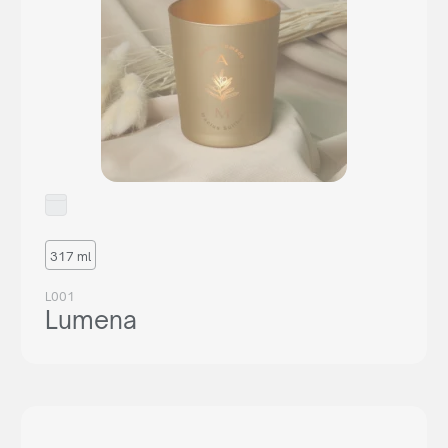
317 ml
L001
Lumena