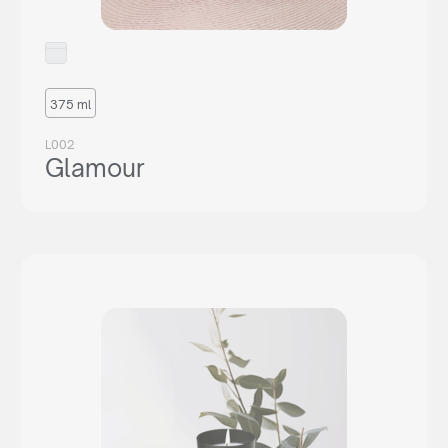
375 ml
L002
Glamour