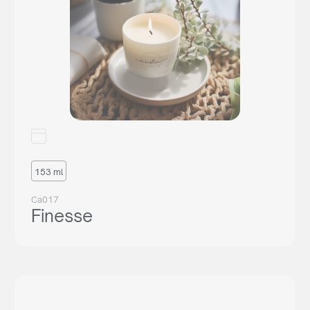
Êtes-vous un revendeur?
Voulez-vous établir une coopération à long terme avec
nous ? Consultez notre offre, créez un compte gratuit dans
notre panel B2B et découvrez toutes les capacités de
notre système.
153 ml
AGENCY COOPERATION
Ca017
or call us:
+33 6 85 13 11 81
Finesse
Vous n'êtes pas revendeur ?
Vous n’êtes pas revendeur, mais vous êtes toujours
intéressé à acheter nos produits ? Envoyez-nous une
demande et nous vous dirigerons vers le bon distributeur