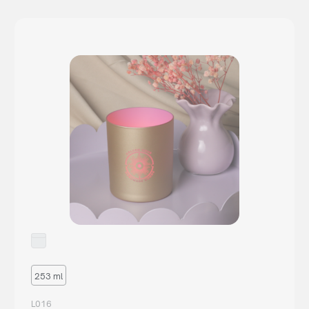
253 ml
L016