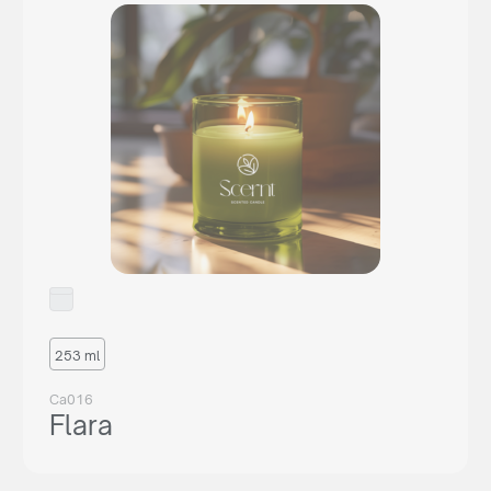
dans votre pays.
OU ACHETER
or write:
thierry@maxim.com.pl
253 ml
Ca016
Flara