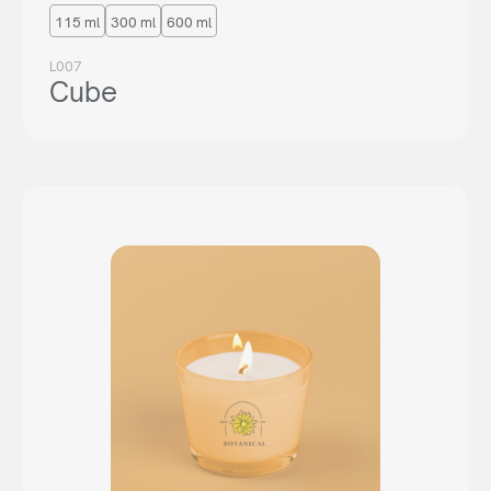
115 ml
300 ml
600 ml
L007
Cube