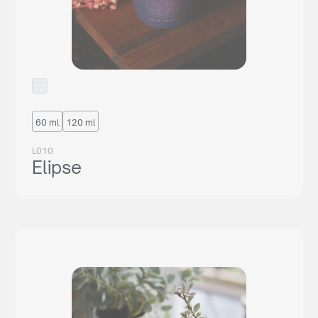
60 ml
120 ml
L010
Elipse