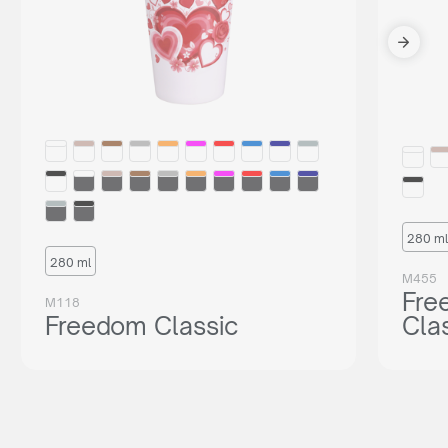
280 ml
280 ml
M455
Fre
M118
Freedom Classic
Cla