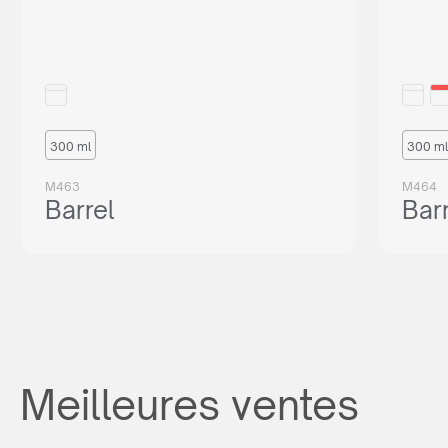
300 ml
300 ml
M463
M464
Barrel
Bar
Meilleures ventes