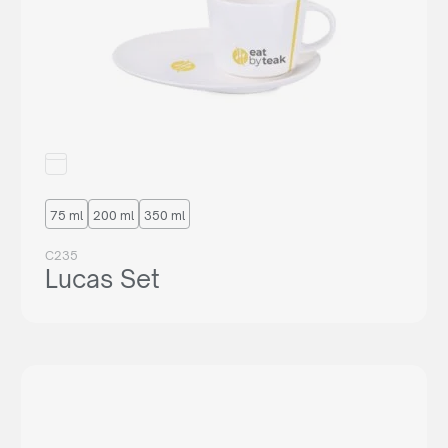
75 ml
200 ml
350 ml
C235
Lucas Set