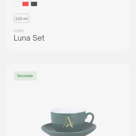
220 ml
C256
Luna Set
Nouvelle