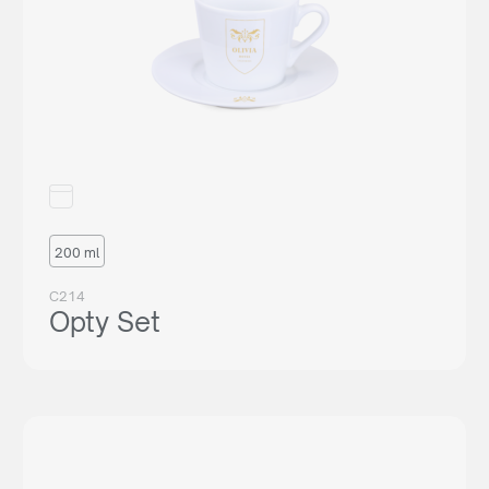
200 ml
C214
Opty Set