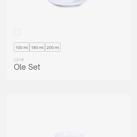
100 ml
180 ml
200 ml
C216
Ole Set