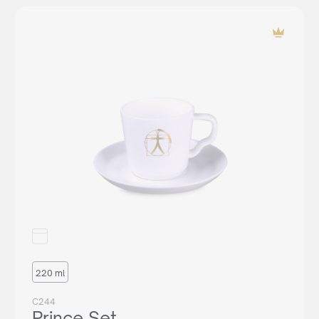
220 ml
C244
Prince Set