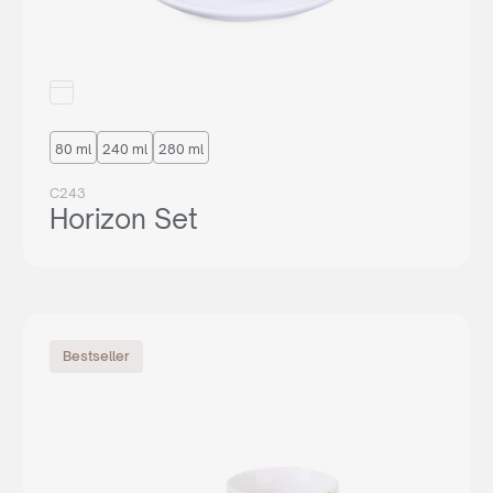
80 ml
240 ml
280 ml
C243
Horizon Set
Bestseller