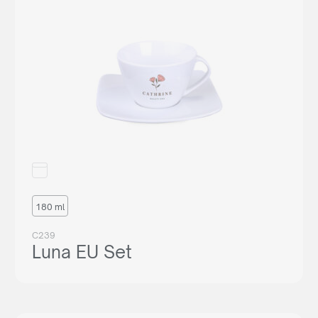
Êtes-vous un revendeur?
Voulez-vous établir une coopération à long terme avec
nous ? Consultez notre offre, créez un compte gratuit dans
notre panel B2B et découvrez toutes les capacités de
notre système.
AGENCY COOPERATION
180 ml
or call us:
+33 6 85 13 11 81
C239
Luna EU Set
Vous n'êtes pas revendeur ?
Vous n’êtes pas revendeur, mais vous êtes toujours
intéressé à acheter nos produits ? Envoyez-nous une