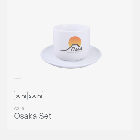
80 ml
230 ml
C249
Osaka Set