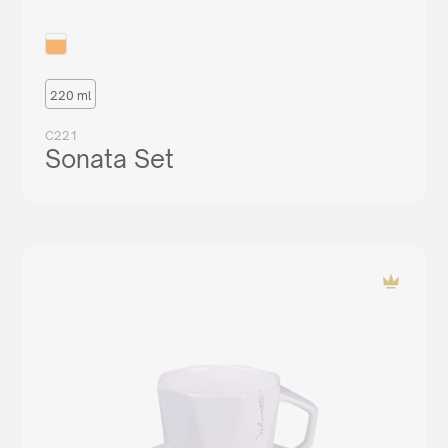
220 ml
C221
Sonata Set