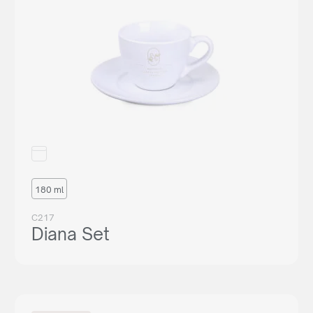
180 ml
C217
Diana Set