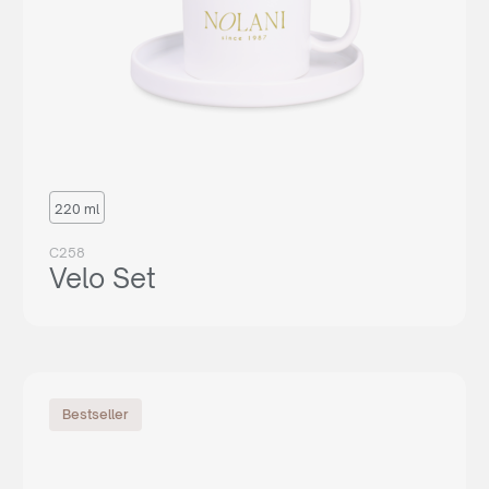
220 ml
C258
Velo Set
Bestseller