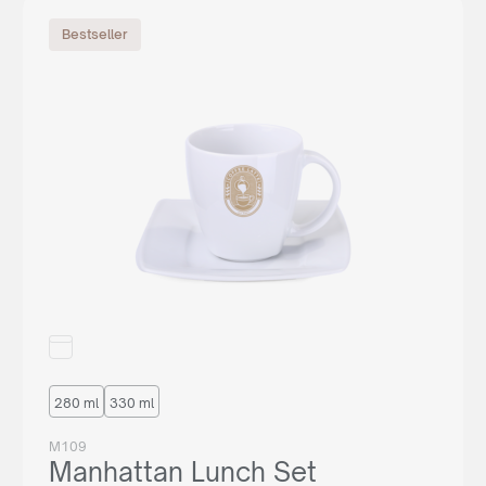
demande et nous vous dirigerons vers le bon distributeur
dans votre pays.
Bestseller
OU ACHETER
or write:
thierry@maxim.com.pl
280 ml
330 ml
M109
Manhattan Lunch Set