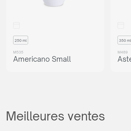
250 ml
350 ml
M535
M489
Americano Small
Ast
Meilleures ventes