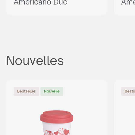
Americano Duo
Ame
Nouvelles
Bestseller
Nouvelle
Bests