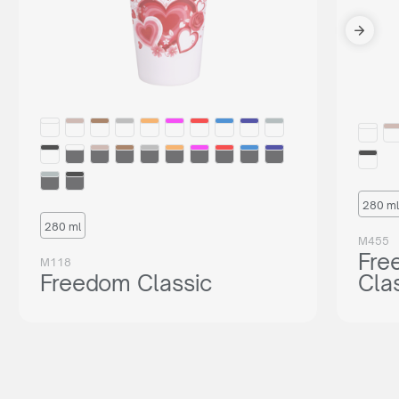
280 ml
280 ml
M455
Fre
M118
Freedom Classic
Cla