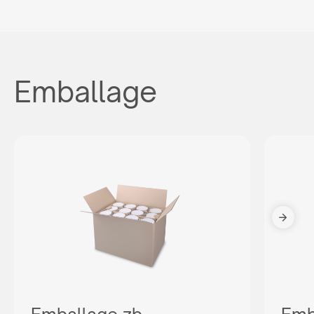
Emballage
Êtes-vous un revendeur?
Voulez-vous établir une coopération à long terme avec
nous ? Consultez notre offre, créez un compte gratuit dans
notre panel B2B et découvrez toutes les capacités de
notre système.
AGENCY COOPERATION
or call us:
+33 6 85 13 11 81
Vous n'êtes pas revendeur ?