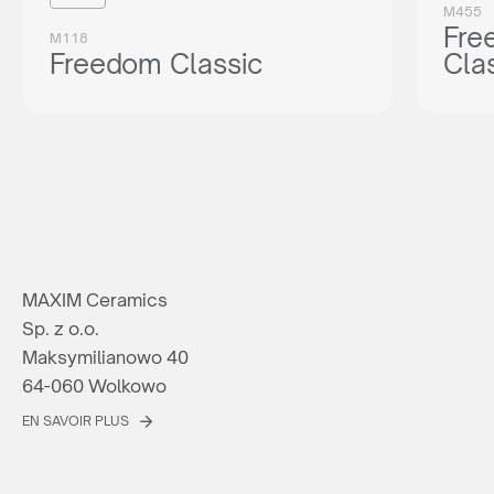
M455
Fre
M118
Freedom Classic
Cla
MAXIM Ceramics
Sp. z o.o.
Maksymilianowo 40
64-060 Wolkowo
EN SAVOIR PLUS