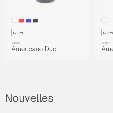
420 ml
420 ml
M533
M107
Americano Duo
Ame
Nouvelles