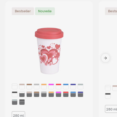
Bestseller
Nouvelle
Bests
280 ml
280 ml