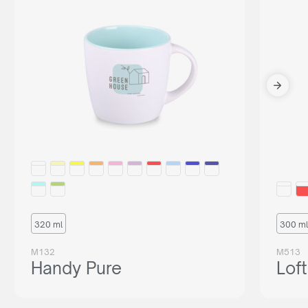
320 ml
300 ml
M132
M513
Handy Pure
Loft