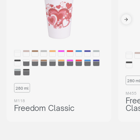
280 ml
280 ml
M455
Fre
M118
Freedom Classic
Cla