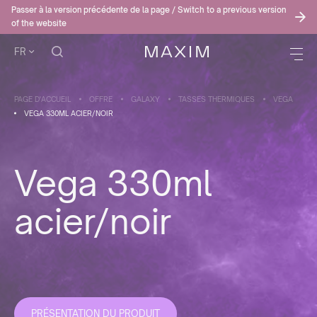
Passer à la version précédente de la page / Switch to a previous version
of the website
FR
PAGE D'ACCUEIL
OFFRE
GALAXY
TASSES THERMIQUES
VEGA
VEGA 330ML ACIER/NOIR
Vega 330ml
acier/noir
PRÉSENTATION DU PRODUIT