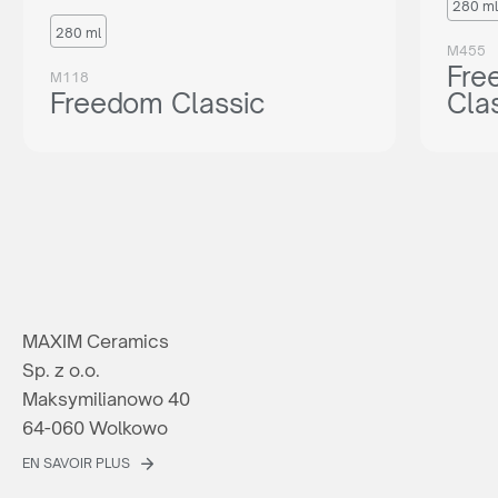
280 ml
280 ml
M455
Fre
M118
Freedom Classic
Cla
MAXIM Ceramics
Sp. z o.o.
Maksymilianowo 40
64-060 Wolkowo
EN SAVOIR PLUS