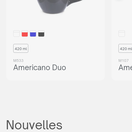
420 ml
420 ml
M533
M107
Americano Duo
Ame
Nouvelles