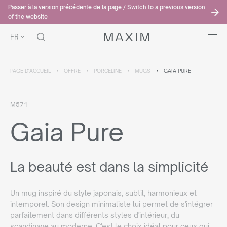
Passer à la version précédente de la page / Switch to a previous version
of the website
FR
PAGE D'ACCUEIL
OFFRE
PORCELINE
MUGS
GAIA PURE
M571
Gaia Pure
La beauté est dans la simplicité
Un mug inspiré du style japonais, subtil, harmonieux et
intemporel. Son design minimaliste lui permet de s'intégrer
parfaitement dans différents styles d'intérieur, du
scandinave au moderne. C'est le choix idéal pour ceux qui