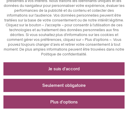
présentés à vos intérêts. Nous traitons les identifiants uniques et les
données du navigateur pour personnaliser votre expérience, évaluer les
performances de la publicité et du contenu et collecter des
informations sur l'audience. Vos données personnelles peuvent être
traitées sur la base de votre consentement ou de notre intérêt légitime.
Cliquez sur le bouton « J'accepte » pour consentir à l'utilisation de ces
technologies et au traitement des données personnelles aux fins
décrites. Si vous souhaitez plus d'informations sur les cookies et
comment gérer vos préférences, cliquez sur « Plus d'options ». Vous
pouvez toujours changer d’avis et retirer votre consentement à tout
moment. De plus amples informations peuvent être trouvées dans notre
Politique de confidentialité.
Nécessaire au fonctionnement du site internet
Je suis d'accord
Les cookies techniquement nécessaires sont des
Utilisé pour les mesures et les analyses
éléments clés qui garantissent le bon fonctionnement du
Seulement obligatoire
statistiques
site Internet. Ceux-ci incluent des identifiants de session,
qui nous permettent de vous reconnaître lorsque vous
Les cookies analytiques sont un outil clé utilisé pour
parcourez différentes pages, garantissant ainsi la
Utilisé pour afficher des publicités
Plus d'options
collecter des données concernant l'activité des utilisateurs
cohérence des sessions et activant des fonctionnalités
sur le site Web. Leur objectif principal est d’analyser le
telles que les paniers d'achat et les sessions de
trafic du site Web et d’évaluer ses performances. Les
connexion. De plus, les cookies stockent les préférences
Les cookies marketing jouent un rôle clé dans la
Une erreur s'est produite lors de l'enregistrement de vos
cookies analytiques nous permettent de suivre la façon
d'acceptation des utilisateurs en matière de cookies,
personnalisation et le suivi des activités marketing sur les
préférences.
dont les utilisateurs naviguent sur le site Web, quel
éliminant ainsi le besoin de renouveler leur consentement
sites Web. Leur objectif principal est de collecter des
Je suis d'accord
contenu est le plus populaire et quels comportements ils
à chaque fois qu'ils visitent le site. Les cookies anti-
informations sur le comportement des utilisateurs afin de