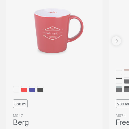
380 ml
200 ml
M547
M574
Berg
Fre