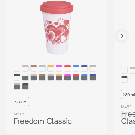
280 ml
280 ml
M455
Fre
M118
Freedom Classic
Cla