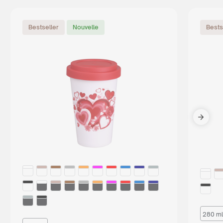
Bestseller
Nouvelle
Bests
280 ml