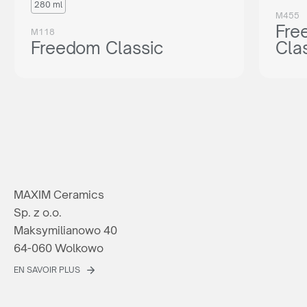
280 ml
M455
Fre
M118
Freedom Classic
Cla
MAXIM Ceramics
Sp. z o.o.
Maksymilianowo 40
64-060 Wolkowo
EN SAVOIR PLUS