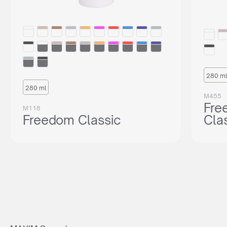
280 ml
280 ml
M455
Fre
M118
Freedom Classic
Cla