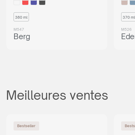
380 ml
370 ml
M547
M526
Berg
Ede
Meilleures ventes
Bestseller
Bests