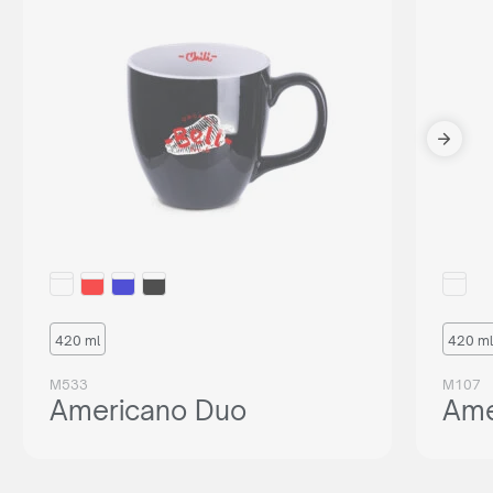
420 ml
420 ml
M533
M107
Americano Duo
Ame