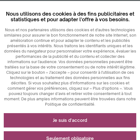
Nous utilisons des cookies à des fins publicitaires et
statistiques et pour adapter l'offre à vos besoins.
Nous et nos partenaires utilisons des cookies et d'autres technologies
similaires pour assurer le bon fonctionnement de notre site Internet, son
amélioration continue et pour adapter le contenu et les publicités
présentés à vos intérêts. Nous traitons les identifiants uniques et les
données du navigateur pour personnaliser votre expérience, évaluer les
performances de la publicité et du contenu et collecter des
informations sur l'audience. Vos données personnelles peuvent être
traitées sur la base de votre consentement ou de notre intérêt légitime.
Cliquez sur le bouton « J'accepte » pour consentir à l'utilisation de ces
technologies et au traitement des données personnelles aux fins
décrites. Si vous souhaitez plus d'informations sur les cookies et
comment gérer vos préférences, cliquez sur « Plus d'options ». Vous
pouvez toujours changer d’avis et retirer votre consentement à tout
moment. De plus amples informations peuvent être trouvées dans notre
Politique de confidentialité.
Nécessaire au fonctionnement du site internet
Je suis d'accord
Les cookies techniquement nécessaires sont des
Utilisé pour les mesures et les analyses
éléments clés qui garantissent le bon fonctionnement du
Seulement obligatoire
statistiques