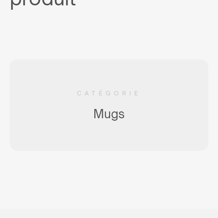
OU ACHETER
or write:
thierry@maxim.com.pl
CATÉGORIE
Mugs