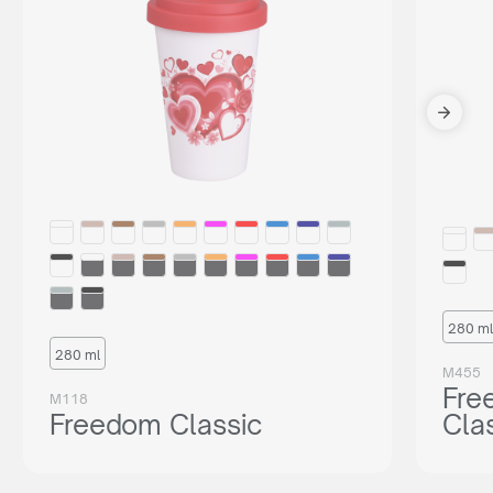
280 ml
280 ml
M455
Fre
M118
Freedom Classic
Cla