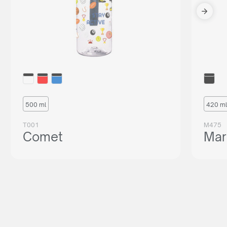
500 ml
420 ml
T001
M475
Comet
Mar