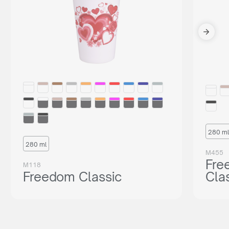
280 ml
280 ml
M455
Fre
M118
Freedom Classic
Cla