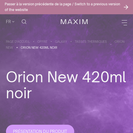
Passer à la version précédente de la page / Switch to a previous version
of the website
FR
PAGE D'ACCUEIL
OFFRE
GALAXY
TASSES THERMIQUES
ORION
NEW
ORION NEW 420ML NOIR
Orion New 420ml
noir
PRÉSENTATION DU PRODUIT