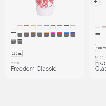
280 ml
280 ml
M455
Fre
M118
Freedom Classic
Cla