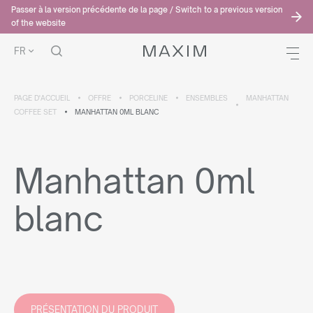
Passer à la version précédente de la page / Switch to a previous version
of the website
FR
PAGE D'ACCUEIL
OFFRE
PORCELINE
ENSEMBLES
MANHATTAN
COFFEE SET
MANHATTAN 0ML BLANC
Manhattan 0ml
blanc
PRÉSENTATION DU PRODUIT