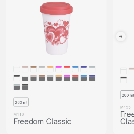
280 ml
280 ml
M455
Fre
M118
Freedom Classic
Cla