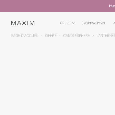
Tous les produits
Pass
Chopes en verre
Verres
Verres a liqueur
OFFRE
INSPIRATIONS
Chopes a biere
Carafes
PAGE D'ACCUEIL
OFFRE
CANDLESPHERE
LANTERNE
DÉTAILS DE LA COLLECTION
Galaxy
collection
Tous les produits
Tasses thermiques
Bouteilles thermiques
Bouteille sous vide
Bouteilles d'eau