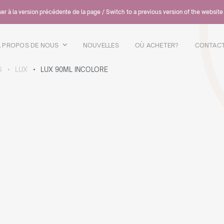
er à la version précédente de la page / Switch to a previous version of the website
A PROPOS DE NOUS
NOUVELLES
OÙ ACHETER?
CONTAC
S
LUX
LUX 90ML INCOLORE