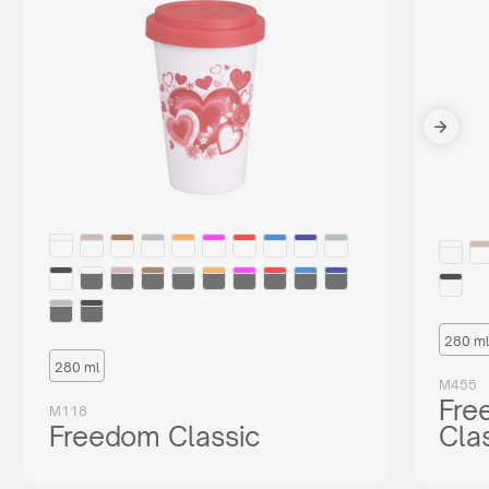
280 ml
280 ml
M455
Fre
M118
Freedom Classic
Cla