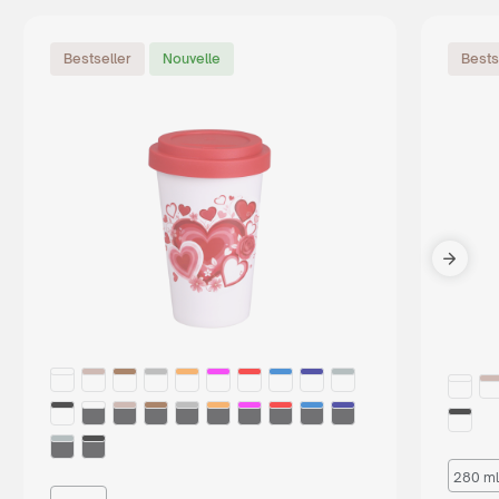
Bestseller
Nouvelle
Bests
280 ml