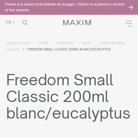
Passer à la version précédente de la page / Switch to a previous version
of the website
FR
PAGE D'ACCUEIL
OFFRE
PORCELINE
MUGS
FREEDOM SMALL
CLASSIC
FREEDOM SMALL CLASSIC 200ML BLANC/EUCALYPTUS
Freedom Small
Classic 200ml
blanc/eucalyptus