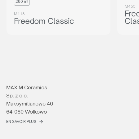
280 ml
M455
Fre
M118
Freedom Classic
Cla
MAXIM Ceramics
Sp. z o.o.
Maksymilianowo 40
64-060 Wolkowo
EN SAVOIR PLUS