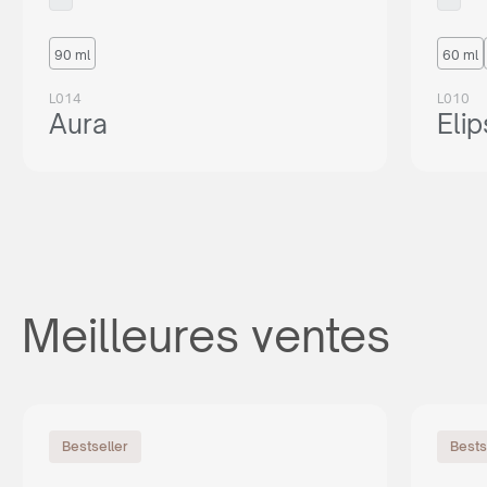
90 ml
60 ml
L014
L010
Aura
Eli
Meilleures ventes
Bestseller
Bests