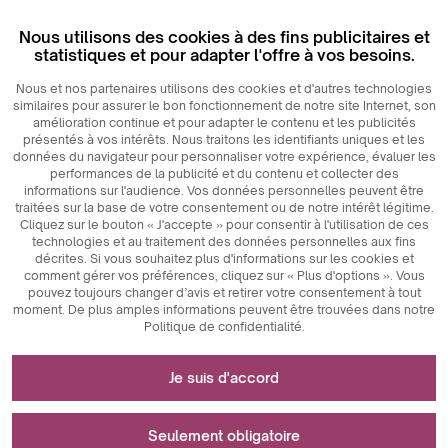
Nous utilisons des cookies à des fins publicitaires et
statistiques et pour adapter l'offre à vos besoins.
Nous et nos partenaires utilisons des cookies et d'autres technologies
similaires pour assurer le bon fonctionnement de notre site Internet, son
amélioration continue et pour adapter le contenu et les publicités
présentés à vos intérêts. Nous traitons les identifiants uniques et les
données du navigateur pour personnaliser votre expérience, évaluer les
performances de la publicité et du contenu et collecter des
informations sur l'audience. Vos données personnelles peuvent être
traitées sur la base de votre consentement ou de notre intérêt légitime.
Cliquez sur le bouton « J'accepte » pour consentir à l'utilisation de ces
technologies et au traitement des données personnelles aux fins
décrites. Si vous souhaitez plus d'informations sur les cookies et
comment gérer vos préférences, cliquez sur « Plus d'options ». Vous
pouvez toujours changer d’avis et retirer votre consentement à tout
moment. De plus amples informations peuvent être trouvées dans notre
Politique de confidentialité.
Nécessaire au fonctionnement du site internet
Je suis d'accord
Les cookies techniquement nécessaires sont des
Utilisé pour les mesures et les analyses
éléments clés qui garantissent le bon fonctionnement du
Seulement obligatoire
statistiques
site Internet. Ceux-ci incluent des identifiants de session,