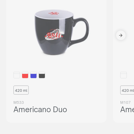
420 ml
420 ml
M533
M107
Americano Duo
Ame