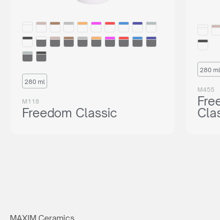
280 ml
280 ml
M455
Fre
M118
Freedom Classic
Cla
MAXIM Ceramics