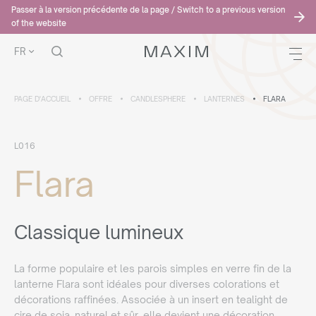
Passer à la version précédente de la page / Switch to a previous version
of the website
FR
PAGE D'ACCUEIL
OFFRE
CANDLESPHERE
LANTERNES
FLARA
L016
Flara
Classique lumineux
La forme populaire et les parois simples en verre fin de la
lanterne Flara sont idéales pour diverses colorations et
décorations raffinées. Associée à un insert en tealight de
cire de soja, naturel et sûr, elle devient une décoration