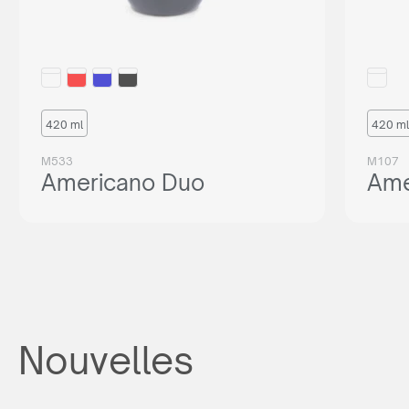
420 ml
420 ml
M533
M107
Americano Duo
Ame
Nouvelles