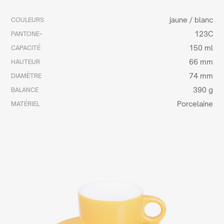
jaune / blanc
COULEURS
123C
PANTONE~
150 ml
CAPACITÉ
66 mm
HAUTEUR
74 mm
DIAMÈTRE
390 g
BALANCE
Porcelaine
MATÉRIEL