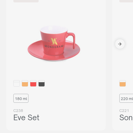
180 ml
220 ml
C238
C221
Eve Set
Son