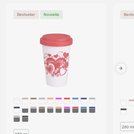
Bestseller
Nouvelle
Bests
280 ml