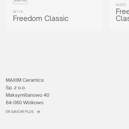
280 ml
M455
Fre
M118
Freedom Classic
Cla
MAXIM Ceramics
Sp. z o.o.
Maksymilianowo 40
64-060 Wolkowo
EN SAVOIR PLUS