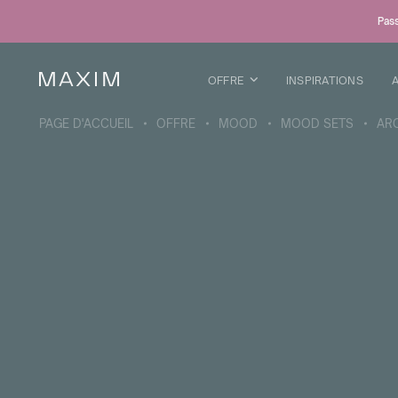
Tous les produits
Pass
Chopes en verre
Verres
Verres a liqueur
OFFRE
INSPIRATIONS
Chopes a biere
Carafes
PAGE D'ACCUEIL
OFFRE
MOOD
MOOD SETS
AR
DÉTAILS DE LA COLLECTION
Galaxy
collection
Tous les produits
Tasses thermiques
Bouteilles thermiques
Bouteille sous vide
Bouteilles d'eau