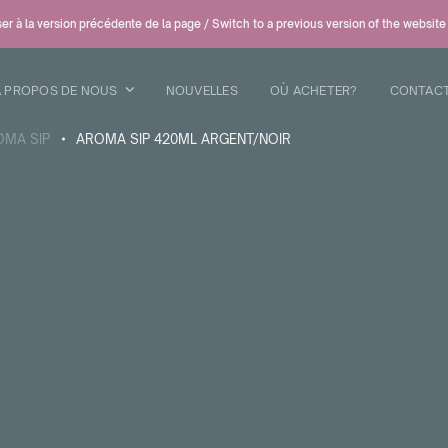
er à la version précédente de la page / Switch to a previous version of the website
A PROPOS DE NOUS
NOUVELLES
OÙ ACHETER?
CONTAC
OMA SIP
AROMA SIP 420ML ARGENT/NOIR