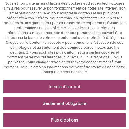
Nous et nos partenaires utilisons des cookies et d'autres technologies
similaires pour assurer le bon fonctionnement de notre site Internet, son
amélioration continue et pour adapter le contenu et les publicités
présentés à vos intérêts. Nous traitons les identifiants uniques et les
données du navigateur pour personnaliser votre expérience, évaluer les
performances de la publicité et du contenu et collecter des
informations sur l'audience. Vos données personnelles peuvent être
traitées sur la base de votre consentement ou de notre intérêt légitime.
Cliquez sur le bouton « J'accepte » pour consentir à l'utilisation de ces
technologies et au traitement des données personnelles aux fins
décrites. Si vous souhaitez plus d'informations sur les cookies et
comment gérer vos préférences, cliquez sur « Plus d'options ». Vous
pouvez toujours changer d’avis et retirer votre consentement à tout
moment. De plus amples informations peuvent être trouvées dans notre
Politique de confidentialité.
Nécessaire au fonctionnement du site internet
Je suis d'accord
Les cookies techniquement nécessaires sont des
Utilisé pour les mesures et les analyses
éléments clés qui garantissent le bon fonctionnement du
Seulement obligatoire
statistiques
site Internet. Ceux-ci incluent des identifiants de session,
qui nous permettent de vous reconnaître lorsque vous
Les cookies analytiques sont un outil clé utilisé pour
parcourez différentes pages, garantissant ainsi la
Utilisé pour afficher des publicités
Plus d'options
collecter des données concernant l'activité des utilisateurs
cohérence des sessions et activant des fonctionnalités
sur le site Web. Leur objectif principal est d’analyser le
telles que les paniers d'achat et les sessions de