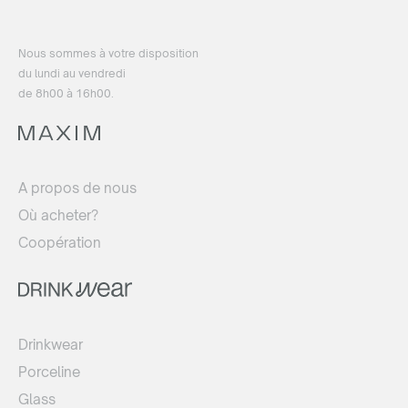
Vous n'êtes pas revendeur ?
Nous sommes à votre disposition
Vous n’êtes pas revendeur, mais vous êtes toujours
du lundi au vendredi
intéressé à acheter nos produits ? Envoyez-nous une
de 8h00 à 16h00.
demande et nous vous dirigerons vers le bon distributeur
dans votre pays.
OU ACHETER
A propos de nous
or write:
thierry@maxim.com.pl
Où acheter?
Coopération
Drinkwear
Porceline
Glass