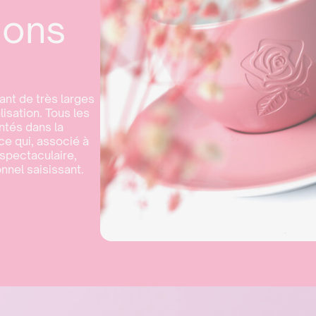
ions
ant de très larges
isation. Tous les
ntés dans la
e qui, associé à
 spectaculaire,
nnel saisissant.