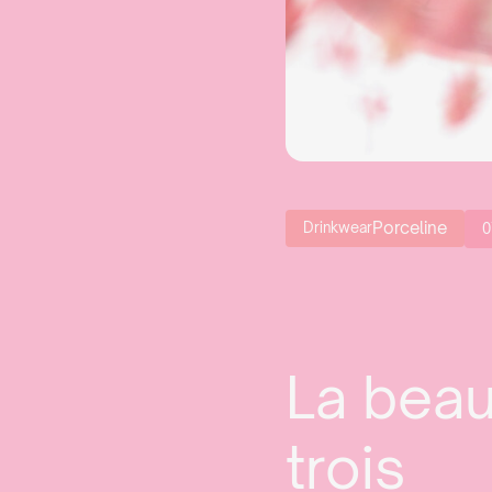
Porceline
Drinkwear
0
La beau
trois