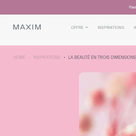
Tous les produits
Pass
Chopes en verre
Verres
Verres a liqueur
OFFRE
INSPIRATIONS
Chopes a biere
Carafes
DÉTAILS DE LA COLLECTION
HOME
INSPIRATIONS
LA BEAUTÉ EN TROIS DIMENSIONS
Galaxy
collection
Tous les produits
Tasses thermiques
Bouteilles thermiques
Bouteille sous vide
Bouteilles d'eau