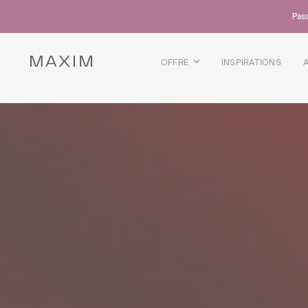
Tous les produits
Pass
Chopes en verre
Verres
Verres a liqueur
OFFRE
INSPIRATIONS
Chopes a biere
Carafes
DÉTAILS DE LA COLLECTION
Galaxy
collection
Tous les produits
Tasses thermiques
Bouteilles thermiques
Bouteille sous vide
Bouteilles d'eau