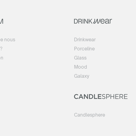
de nous
Drinkwear
?
Porceline
on
Glass
Mood
Galaxy
Candlesphere