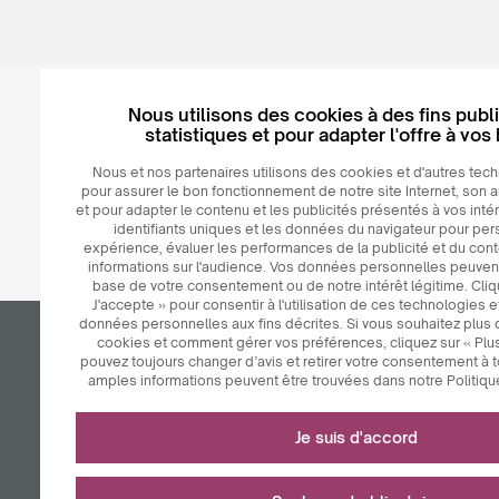
Nous utilisons des cookies à des fins publi
statistiques et pour adapter l'offre à vos
© 2026
MAXIM
Ceramics Sp. z o. o.
Nous et nos partenaires utilisons des cookies et d'autres tech
pour assurer le bon fonctionnement de notre site Internet, son 
et pour adapter le contenu et les publicités présentés à vos intér
identifiants uniques et les données du navigateur pour per
expérience, évaluer les performances de la publicité et du cont
informations sur l'audience. Vos données personnelles peuvent 
base de votre consentement ou de notre intérêt légitime. Cliq
J'accepte » pour consentir à l'utilisation de ces technologies 
données personnelles aux fins décrites. Si vous souhaitez plus d
cookies et comment gérer vos préférences, cliquez sur « Plus
pouvez toujours changer d’avis et retirer votre consentement à
Êtes-vous un revendeur?
amples informations peuvent être trouvées dans notre Politique
Nécessaire au fonctionnement du site internet
Voulez-vous établir une coopération à long terme avec nous
Je suis d'accord
créez un compte gratuit dans notre panel B2B et découvrez
Les cookies techniquement nécessaires sont des éléments 
notre système.
Utilisé pour les mesures et les analyses statistique
garantissent le bon fonctionnement du site Internet. Ceux-ci 