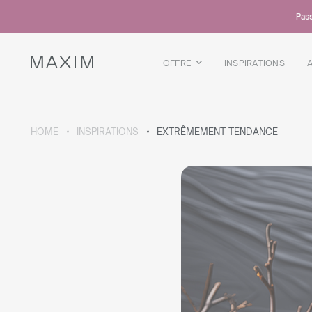
Tous les produits
Pass
Chopes en verre
Verres
Verres a liqueur
OFFRE
INSPIRATIONS
Chopes a biere
Carafes
DÉTAILS DE LA COLLECTION
HOME
INSPIRATIONS
EXTRÊMEMENT TENDANCE
Galaxy
collection
Tous les produits
Tasses thermiques
Bouteilles thermiques
Bouteille sous vide
Bouteilles d'eau