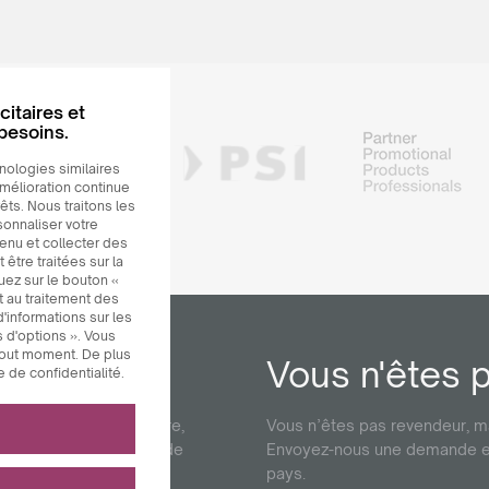
citaires et
 besoins.
nologies similaires
amélioration continue
êts. Nous traitons les
sonnaliser votre
enu et collecter des
être traitées sur la
uez sur le bouton «
et au traitement des
'informations sur les
 d'options ». Vous
 tout moment. De plus
Vous n'êtes 
 de confidentialité.
 ? Consultez notre offre,
Vous n’êtes pas revendeur, ma
 toutes les capacités de
Envoyez-nous une demande et 
clés qui
pays.
s
incluent des