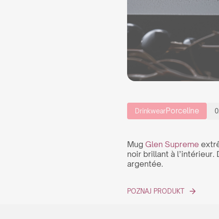
Porceline
Drinkwear
0
Mug
Glen Supreme
extrê
noir brillant à l’intérie
argentée.
POZNAJ PRODUKT