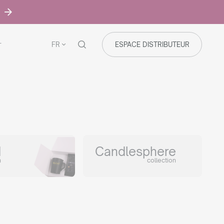
FR
ESPACE DISTRIBUTEUR
T
d
Candlesphere
n
collection