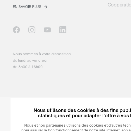
Coopérati
EN SAVOIR PLUS
Nous sommes à votre disposition
du lundi au vendredi
de 8h00 à 16h00.
Nous utilisons des cookies à des fins publi
statistiques et pour adapter l'offre à vos
© 2026
MAXIM
Ceramics Sp. z o. o.
Nous et nos partenaires utilisons des cookies et d'autres tech
pour assurer le bon fonctionnement de notre site Internet, son 