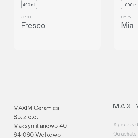
400 ml
1000 ml
G541
G522
Fresco
Mia
MAXIM Ceramics
Sp. z o.o.
A propos 
Maksymilianowo 40
Où acheter
64-060 Wolkowo