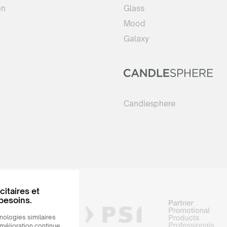
on
Glass
Mood
Galaxy
Candlesphere
citaires et
 besoins.
nologies similaires
amélioration continue