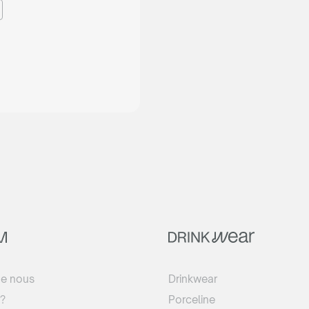
de nous
Drinkwear
?
Porceline