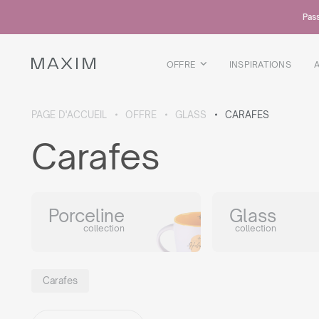
Tous les produits
Pass
Chopes en verre
Verres
Verres a liqueur
OFFRE
INSPIRATIONS
Chopes a biere
Carafes
PAGE D'ACCUEIL
OFFRE
GLASS
CARAFES
DÉTAILS DE LA COLLECTION
Carafes
Galaxy
collection
Porceline
Glass
collection
collection
Tous les produits
Tasses thermiques
Bouteilles thermiques
Carafes
Bouteille sous vide
Bouteilles d'eau